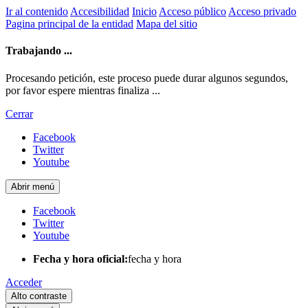
Ir al contenido
Accesibilidad
Inicio
Acceso público
Acceso privado
Pagina principal de la entidad
Mapa del sitio
Trabajando ...
Procesando petición, este proceso puede durar algunos segundos,
por favor espere mientras finaliza ...
Cerrar
Facebook
Twitter
Youtube
Abrir menú
Facebook
Twitter
Youtube
Fecha y hora oficial:
fecha y hora
Acceder
Alto contraste