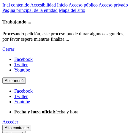
Ir al contenido
Accesibilidad
Inicio
Acceso público
Acceso privado
Pagina principal de la entidad
Mapa del sitio
Trabajando ...
Procesando petición, este proceso puede durar algunos segundos,
por favor espere mientras finaliza ...
Cerrar
Facebook
Twitter
Youtube
Abrir menú
Facebook
Twitter
Youtube
Fecha y hora oficial:
fecha y hora
Acceder
Alto contraste