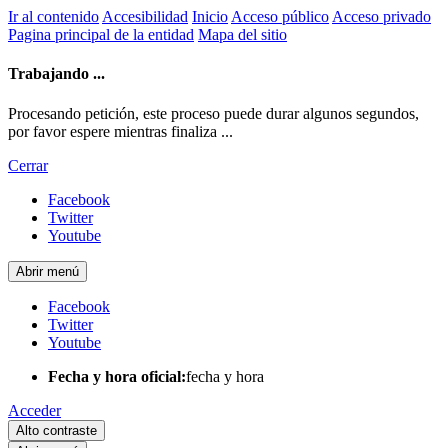
Ir al contenido
Accesibilidad
Inicio
Acceso público
Acceso privado
Pagina principal de la entidad
Mapa del sitio
Trabajando ...
Procesando petición, este proceso puede durar algunos segundos,
por favor espere mientras finaliza ...
Cerrar
Facebook
Twitter
Youtube
Abrir menú
Facebook
Twitter
Youtube
Fecha y hora oficial:
fecha y hora
Acceder
Alto contraste