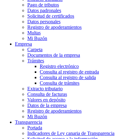
Pago de tributos
Datos padronales
Solicitud de certificados
Datos personales
Registro de apoderamientos
Multas
Mi Buzón
Empresa
Carpeta
Documentos de la empresa
Trámites
Registro electrónico
Consulta al registro de entrada
Consulta al registro de salida
Consulta de trámites
Extracto tributario
Consulta de facturas
Valores en depósito
Datos de la empresa
Registro de apoderamientos
Mi Buzón
Transparencia
Portada
Indicadores de Ley canaria de Transparencia
Solicitud de acceso a la información