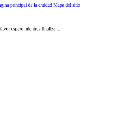
gina principal de la entidad
Mapa del sitio
vor espere mientras finaliza ...