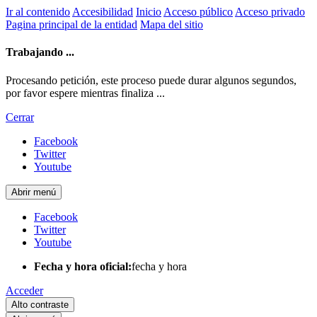
Ir al contenido
Accesibilidad
Inicio
Acceso público
Acceso privado
Pagina principal de la entidad
Mapa del sitio
Trabajando ...
Procesando petición, este proceso puede durar algunos segundos,
por favor espere mientras finaliza ...
Cerrar
Facebook
Twitter
Youtube
Abrir menú
Facebook
Twitter
Youtube
Fecha y hora oficial:
fecha y hora
Acceder
Alto contraste