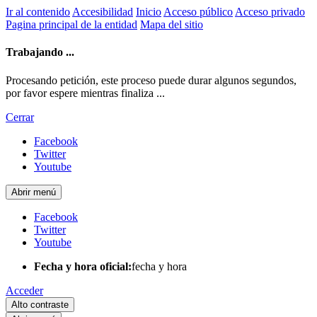
Ir al contenido
Accesibilidad
Inicio
Acceso público
Acceso privado
Pagina principal de la entidad
Mapa del sitio
Trabajando ...
Procesando petición, este proceso puede durar algunos segundos,
por favor espere mientras finaliza ...
Cerrar
Facebook
Twitter
Youtube
Abrir menú
Facebook
Twitter
Youtube
Fecha y hora oficial:
fecha y hora
Acceder
Alto contraste